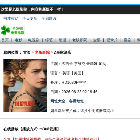
这里是老版影院，内容和新版不一样！
播放帮助
今日更新
全部影片
首页
|
电影
|
电视剧
|
综艺
|
动漫
|
老版影院
|
全部
|
记录片
|
喜剧
|
您的位置： 首页 >
老版影院
> Z皇家酒店
主演：杰西卡·亨维克,朱莉娅·加纳
语言：
英语【美国】
备注：HD1080P中字
日期：2026-06-23 02:19:46
网址大全
备用地址
如果网址被拦截，请换个浏览器或网址
在线播放【播放方式: m3u8云播】
全集【如果地址被拦截，请换个浏览器或者换个地址访问】