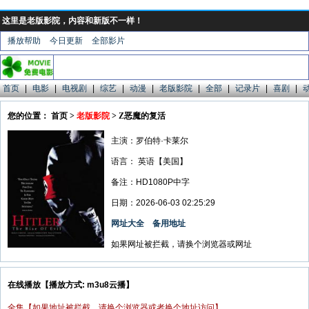
这里是老版影院，内容和新版不一样！
播放帮助
今日更新
全部影片
首页
|
电影
|
电视剧
|
综艺
|
动漫
|
老版影院
|
全部
|
记录片
|
喜剧
|
您的位置： 首页 >
老版影院
> Z恶魔的复活
主演：罗伯特·卡莱尔
语言：
英语【美国】
备注：HD1080P中字
日期：2026-06-03 02:25:29
网址大全
备用地址
如果网址被拦截，请换个浏览器或网址
在线播放【播放方式: m3u8云播】
全集【如果地址被拦截，请换个浏览器或者换个地址访问】