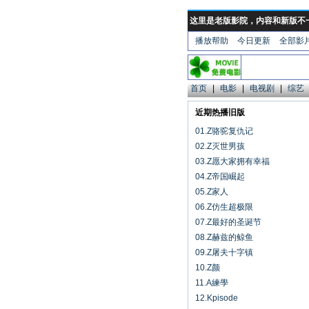
这里是老版影院，内容和新版不
播放帮助
今日更新
全部影
首页
|
电影
|
电视剧
|
综艺
近期热播旧版
01.Z骆驼复仇记
02.Z灭世男孩
03.Z愿大家拥有幸福
04.Z帝国崛起
05.Z家人
06.Z仿生超极限
07.Z最好的圣诞节
08.Z赫兹的鲸鱼
09.Z屠夫十字镇
10.Z颜
11.A練學
12.Kpisode