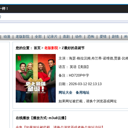
一样！
片
|
动漫
|
老版影院
|
全部
|
记录片
|
喜剧
|
动作
|
恐怖
|
爱情
|
剧情
|
科
您的位置： 首页 >
老版影院
> Z最好的圣诞节
主演：海瑟·格拉汉姆,布兰蒂·诺维德,贾森·比
语言：
英语【美国】
备注：HD720P中字
日期：2026-03-12 02:13:13
网址大全
备用地址
如果网址被拦截，请换个浏览器或网址
在线播放【播放方式: m3u8云播】
全集【如果地址被拦截，请换个浏览器或者换个地址访问】