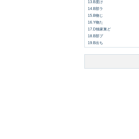
13.B度け
14.B部ラ
15.B物じ
16.Y物た
17.D独家巣ど
18.B部プ
19.B出ち